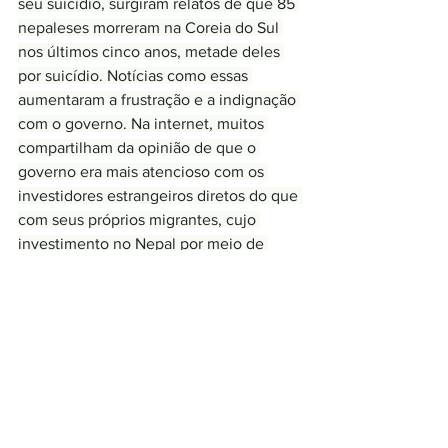
seu suicídio, surgiram relatos de que 85 
nepaleses morreram na Coreia do Sul 
nos últimos cinco anos, metade deles 
por suicídio. Notícias como essas 
aumentaram a frustração e a indignação 
com o governo. Na internet, muitos 
compartilham da opinião de que o 
governo era mais atencioso com os 
investidores estrangeiros diretos do que 
com seus próprios migrantes, cujo 
investimento no Nepal por meio de 
remessas é muito maior do que 
qualquer capital estrangeiro.
As influências externas dos Estados 
Unidos e da Índia
O governo de centro-direita de KP Oli 
era próximo dos Estados Unidos. O 