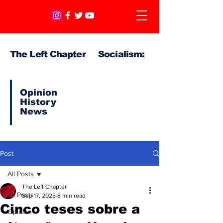
The Left Chapter Socialism:
Opinion
History
News
Post
All Posts
The Left Chapter
All Posts
Sep 17, 2025
8 min read
Cinco teses sobre a
Opinion