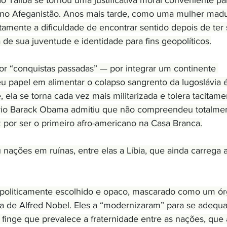
o Talibã se tornou uma justificativa moral conveniente pa
 no Afeganistão. Anos mais tarde, como uma mulher madu
amente a dificuldade de encontrar sentido depois de ter 
de sua juventude e identidade para fins geopolíticos.
or “conquistas passadas” — por integrar um continente 
u papel em alimentar o colapso sangrento da Iugoslávia é
ela se torna cada vez mais militarizada e tolera tacitame
rio Barack Obama admitiu que não compreendeu totalme
 por ser o primeiro afro-americano na Casa Branca.
nações em ruínas, entre elas a Líbia, que ainda carrega a
 politicamente escolhido e opaco, mascarado como um ór
 de Alfred Nobel. Eles a “modernizaram” para se adequa
finge que prevalece a fraternidade entre as nações, que 