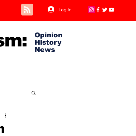
Log In
sm:
Opinion
History
News
m