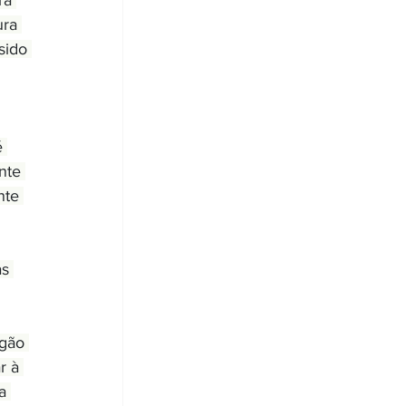
ra 
ra 
sido 
 
nte 
nte 
s 
gão 
r à 
a 