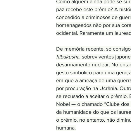
Como alguém ainda pode se surp
paz recebe este prêmio? A histó
concedido a criminosos de guerra
homenageados não por sua corag
ocidental. Raramente um laurea
De memória recente, só consigo
hibakusha
, sobreviventes japon
desarmamento nuclear. No enta
gesto simbólico para uma geraç
em que a ameaça de uma guerra 
por procuração na Ucrânia. Out
se recusado a aceitar o prêmio.
Nobel — o chamado “Clube dos 
da humanidade do que os laurea
o prêmio, no entanto, não diminu
humana.