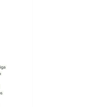
iga 
o 
 
s 
 