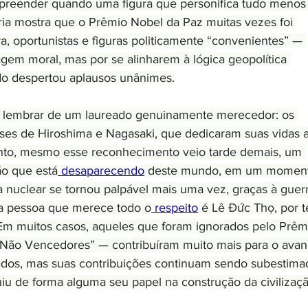
reender quando uma figura que personifica tudo menos 
ria mostra que o Prêmio Nobel da Paz muitas vezes foi 
, oportunistas e figuras politicamente “convenientes” — 
em moral, mas por se alinharem à lógica geopolítica 
do despertou aplausos unânimes.
 lembrar de um laureado genuinamente merecedor: os 
eses de Hiroshima e Nagasaki, que dedicaram suas vidas 
nto, mesmo esse reconhecimento veio tarde demais, um 
ão que está
 desaparecendo
 deste mundo, em um momen
nuclear se tornou palpável mais uma vez, graças à guerr
ra pessoa que merece todo o
 respeito
 é Lê Đức Thọ, por t
 Em muitos casos, aqueles que foram ignorados pelo Prêm
Não Vencedores” — contribuíram muito mais para o avan
dos, mas suas contribuições continuam sendo subestimad
iu de forma alguma seu papel na construção da civilizaçã