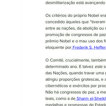
desmilitarização está avançando 
Os critérios do próprio Nobel er
concedido àqueles que “tiveram
entre as nações, da abolição ou
promoção de congressos de paz”.
prêmio Nobel e o mau uso dos f
eloquente por
 Frederik S. Heffe
O Comitê, crucialmente, também 
determinado ano. E talvez 
este
 
das Nações, quando travar uma g
atingiu proporções grotescas, e 
cibernéticos e exércitos por pr
Não há congressos de paz, a me
leais, como a de
 Sharm el-Sheik
medalhas e promessas de Estados