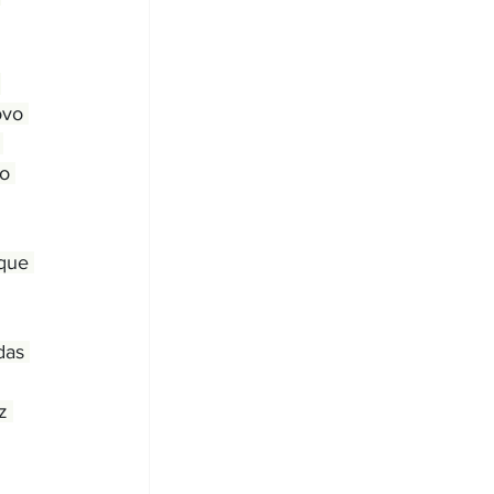
 
ovo 
 
o 
que 
das 
z 