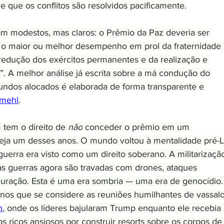
e que os conflitos são resolvidos pacificamente.
am modestos, mas claros: o Prêmio da Paz deveria ser 
 o maior ou melhor desempenho em prol da fraternidade 
 redução dos exércitos permanentes e da realização e 
 A melhor análise já escrita sobre a má condução do 
undos alocados é elaborada de forma transparente e 
rmehl
.
tem o direito de 
não
 conceder o prêmio em um 
seja um desses anos. O mundo voltou à mentalidade pré-L
uerra era visto como um direito soberano. A militarizaçã
as guerras agora são travadas com drones, ataques 
ocuração. Esta é uma era sombria — uma era de genocídio.
nos que se considere as reuniões humilhantes de vassalo
h
, onde os líderes bajularam Trump enquanto ele recebia 
 ricos ansiosos por construir resorts sobre os corpos de