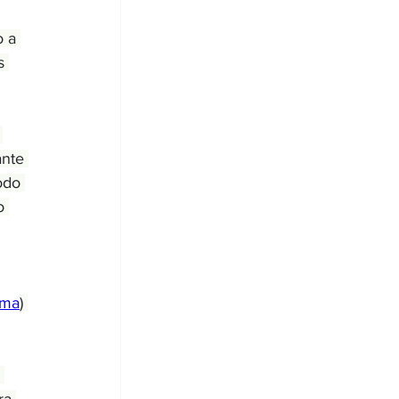
 a 
s 
 
nte 
odo 
o 
ama
) 
 