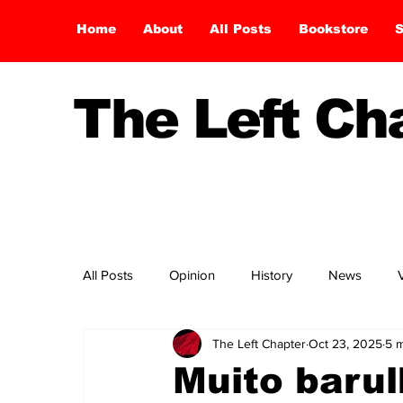
Home
About
All Posts
Bookstore
S
The Left C
All Posts
Opinion
History
News
The Left Chapter
Oct 23, 2025
5 m
Muito barul