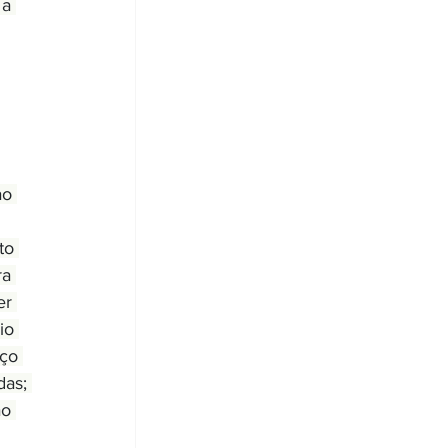
a 
ao 
to 
a 
er 
io 
ço 
as; 
o 