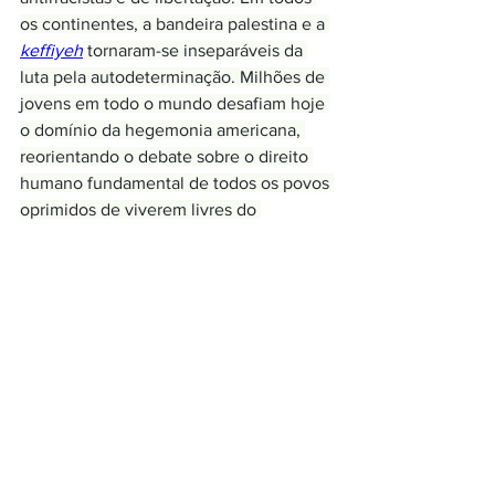
os continentes, a bandeira palestina e a 
keffiyeh
 tornaram-se inseparáveis da 
luta pela autodeterminação. Milhões de 
jovens em todo o mundo desafiam hoje 
o domínio da hegemonia americana, 
reorientando o debate sobre o direito 
humano fundamental de todos os povos 
oprimidos de viverem livres do 
imperialismo através do prisma da luta 
palestina.
A dinâmica do encontro de 1960 reflete-
se nos debates atuais na ONU. O 
governo dos Estados Unidos continua 
usando seu poder para reprimir a 
oposição e punir aqueles que desafiam 
sua agenda de política externa, 
particularmente no que diz respeito à 