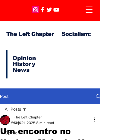
The Left Chapter Socialism:
Opinion
History
News
Post
All Posts
The Left Chapter
All Posts
Sep 21, 2025
8 min read
Um encontro no
Opinion