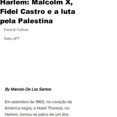
Harlem: Malcolm X,
History
Fidel Castro e a luta
News
pela Palestina
Video
Food & Culture
Daily LIFT
By Manolo De Los Santos
Em setembro de 1960, no coração da 
América negra, o Hotel Theresa, no 
Harlem, tornou-se palco de um dos 