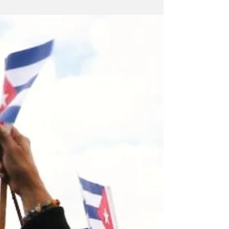
guerras rara vez se deciden únicamente en el
campo de batalla. Las campañas militares
pueden destruir ciudades y causar la muerte
de un gran número de personas, pero los
resultados políticos vienen determinados por
la resistencia, la legitimidad y las corrientes
históricas que fluyen bajo la violencia
inmediata. Si bien la guerra que el presidente
de los Esta