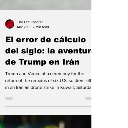
The Left Chapter
Mar 29
7 min read
El error de cálculo
del siglo: la aventura
de Trump en Irán
Trump and Vance at a ceremony for the
return of the remains of six U.S. soldiers killed
in an Iranian drone strike in Kuwait, Saturday,
March 7, 2026 -- public domain image By
Vijay Prashad El pasado mes de julio, los
Estados Unidos e Israel bombardearon las
instalaciones de energía nuclear e