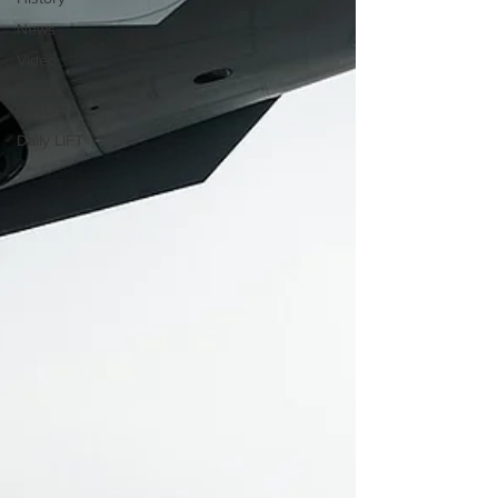
News
Video
Food &
Culture
Daily LIFT